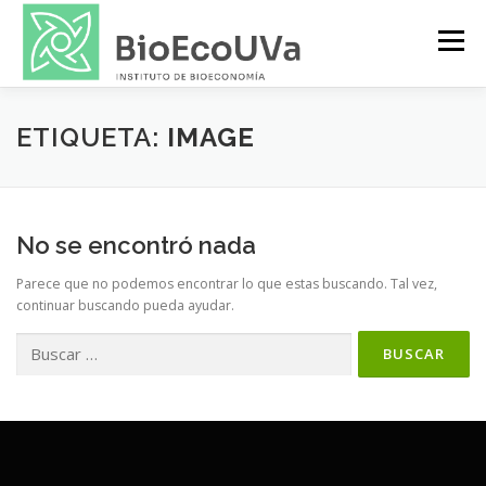
Saltar
al
Menú
contenido
INVESTIGACIÓN
PUBLICACIONES
ETIQUETA:
IMAGE
TRANSFERENCIA
PERSONAS
NOTICIAS
No se encontró nada
Parece que no podemos encontrar lo que estas buscando. Tal vez,
continuar buscando pueda ayudar.
Buscar: