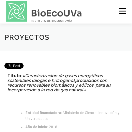
Menú
INVESTIGACIÓN
PUBLICACIONES
PROYECTOS
TRANSFERENCIA
PERSONAS
NOTICIAS
Título:
«Caracterización de gases energéticos
sostenibles (biogás e hidrógeno),producidos con
recursos renovables biomásicos y eólicos, para su
incorporación a la red de gas natural»
Entidad financiadora:
Ministerio de Ciencia, Innovación y
Universidades
Año de inicio:
2018