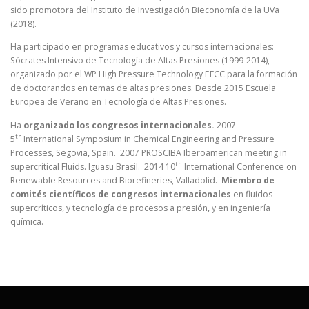
sido promotora del Instituto de Investigación Bieconomía de la UVa
(2018).
Ha participado en programas educativos y cursos internacionales:
Sócrates Intensivo de Tecnología de Altas Presiones (1999-2014),
organizado por el WP High Pressure Technology EFCC para la formación
de doctorandos en temas de altas presiones. Desde 2015 Escuela
Europea de Verano en Tecnología de Altas Presiones.
Ha
organizado los congresos internacionales.
2007
th
5
International Symposium in Chemical Engineering and Pressure
Processes, Segovia, Spain. 2007 PROSCIBA Iberoamerican meeting in
th
supercritical Fluids. Iguasu Brasil. 2014 10
International Conference on
Renewable Resources and Biorefineries, Valladolid.
Miembro de
comités científicos de congresos internacionales
en fluidos
supercríticos, y tecnología de procesos a presión, y en ingeniería
química.