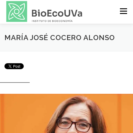
Saltar
al
Menú
contenido
INVESTIGACIÓN
PUBLICACIONES
MARÍA JOSÉ COCERO ALONSO
TRANSFERENCIA
PERSONAS
NOTICIAS